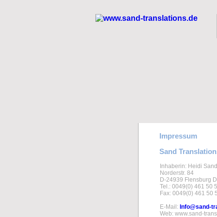
Impressum
Sand Translation
Inhaberin: Heidi San
Norderstr. 84
D-24939 Flensburg D
Tel.: 0049(0) 461 50 
Fax: 0049(0) 461 50 
E-Mail:
Info@sand-tr
Web: www.sand-trans