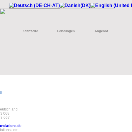
Startseite
Leistungen
Angebot
s
d
eutschland
53 068
53 067
anslations.de
lations.com