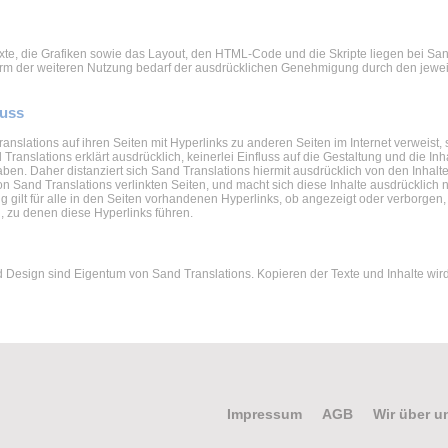
exte, die Grafiken sowie das Layout, den HTML-Code und die Skripte liegen bei Sa
orm der weiteren Nutzung bedarf der ausdrücklichen Genehmigung durch den jewei
luss
anslations auf ihren Seiten mit Hyperlinks zu anderen Seiten im Internet verweist, so
 Translations erklärt ausdrücklich, keinerlei Einfluss auf die Gestaltung und die Inh
aben. Daher distanziert sich Sand Translations hiermit ausdrücklich von den Inhalte
on Sand Translations verlinkten Seiten, und macht sich diese Inhalte ausdrücklich n
g gilt für alle in den Seiten vorhandenen Hyperlinks, ob angezeigt oder verborgen,
n, zu denen diese Hyperlinks führen.
d Design sind Eigentum von Sand Translations. Kopieren der Texte und Inhalte wir
Impressum
AGB
Wir über u