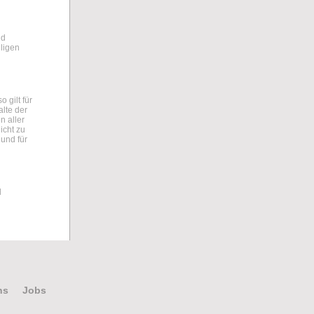
nd
ligen
 gilt für
alte der
n aller
icht zu
 und für
d
ns
Jobs