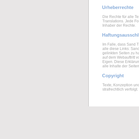
Urheberrechte
Die Rechte für alle T
Translations. Jede F
Inhaber der Rechte.
Haftungsaussch
Im Falle, dass Sand Tr
alle diese Links: Sand
gelinkten Seiten zu h
auf dem Webauftritt v
Eigen. Diese Erklärun
alle Inhalte der Seite
Copyright
Texte, Konzeption un
strafrechtlich verfolgt.